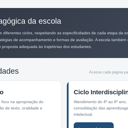
agógica da escola
diferentes ciclos, respeitando as especificidades de cada etapa da es
stratégias de acompanhamento e formas de avaliação. A escola também
 proposta adequada às trajetórias dos estudantes.
dades
Acesse cada página par
ão
Ciclo Interdiscipli
 foco na apropriação do
Atendimento do 4º ao 6º ano, 
ão de texto, oralidade e
consolidação das aprendizag
intelectual.