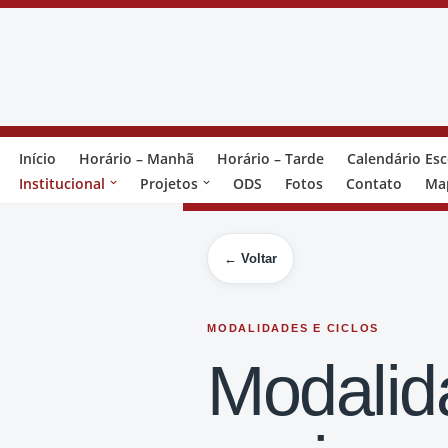
Pular
para
o
Início
Horário – Manhã
Horário – Tarde
Calendário Esc
conteúdo
Institucional
Projetos
ODS
Fotos
Contato
Map
← Voltar
MODALIDADES E CICLOS
Modalid