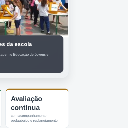
es da escola
izagem e Educação de Jovens e
Avaliação
contínua
com acompanhamento
pedagógico e replanejamento