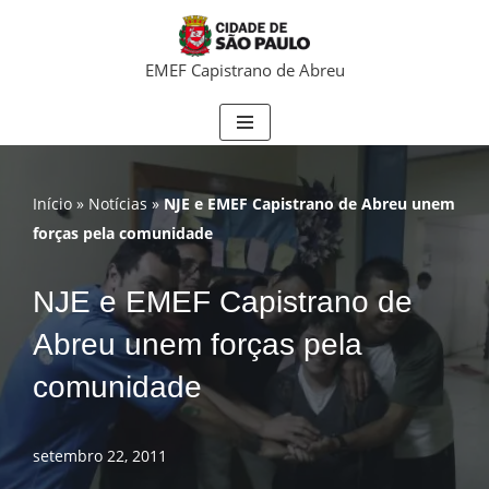
Pular
EMEF Capistrano de Abreu
para
o
conteúdo
Início
»
Notícias
»
NJE e EMEF Capistrano de Abreu unem
forças pela comunidade
NJE e EMEF Capistrano de
Abreu unem forças pela
comunidade
setembro 22, 2011