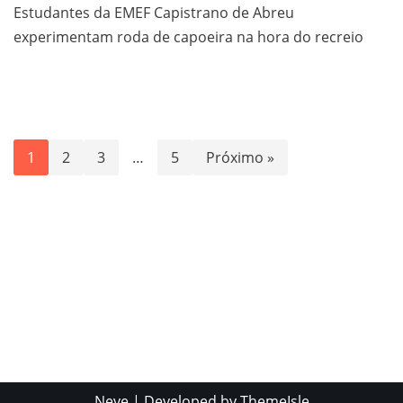
Estudantes da EMEF Capistrano de Abreu
experimentam roda de capoeira na hora do recreio
1
2
3
…
5
Próximo »
Neve
| Developed by
ThemeIsle