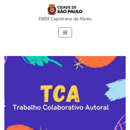
Pular
EMEF Capistrano de Abreu
para
o
conteúdo