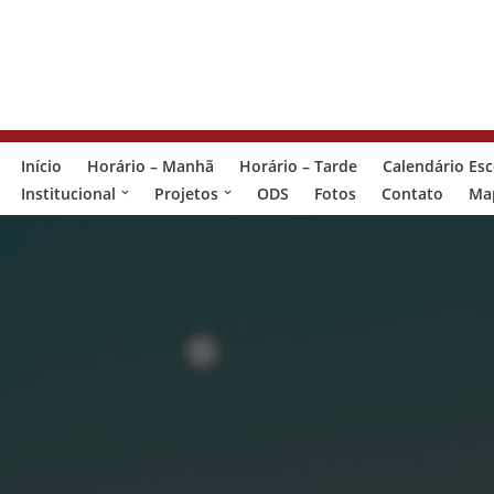
Pular
para
o
conteúdo
Início
Horário – Manhã
Horário – Tarde
Calendário Esc
Institucional
Projetos
ODS
Fotos
Contato
Map