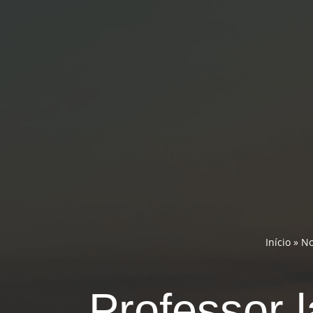
Início
»
No
Professor l