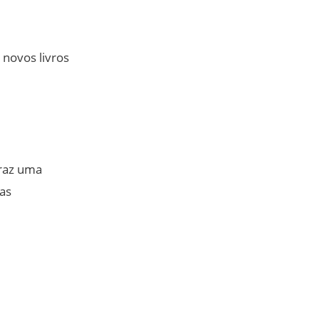
 novos livros
traz uma
mas