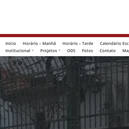
Pular
para
o
conteúdo
Início
Horário – Manhã
Horário – Tarde
Calendário Esc
Institucional
Projetos
ODS
Fotos
Contato
Map