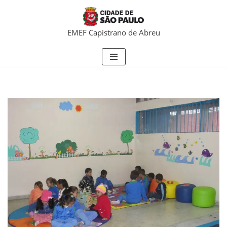
Pular
EMEF Capistrano de Abreu
para
o
conteúdo