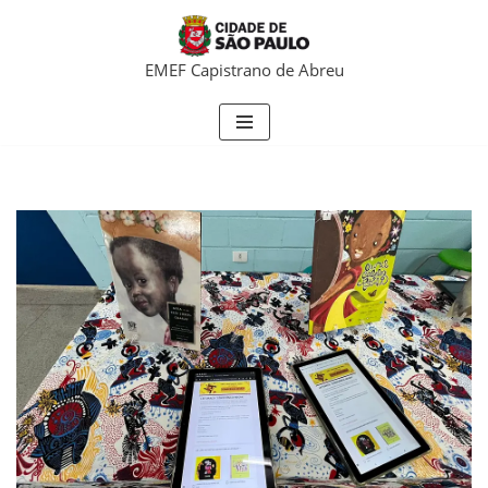
Pular
EMEF Capistrano de Abreu
para
o
conteúdo