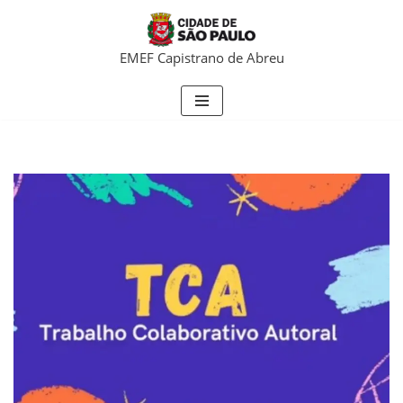
Pular
EMEF Capistrano de Abreu
para
o
conteúdo